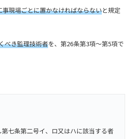
工事現場ごとに置かなければならない
と規定
置くべき監理技術者
を、第26条第3項～第5項で
し第七条第二号イ、ロ又はハに該当する者