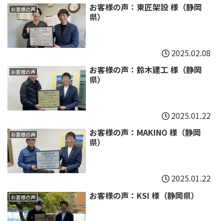
お客様の声：東匠架設 様（静岡
お客様の声
県）
2025.02.08
お客様の声：鈴木建工 様（静岡
お客様の声
県）
2025.01.22
お客様の声：MAKINO 様（静岡
お客様の声
県）
2025.01.22
お客様の声：KSI 様（静岡県）
お客様の声