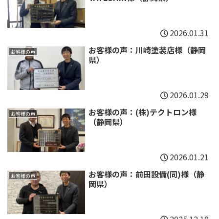
2026.01.31
お客様の声：川崎塗装店様（静岡
お客様の声
県）
2026.01.29
お客様の声：(株)テクトロン様
お客様の声
（静岡県）
2026.01.21
お客様の声：前田設備(同)様（静
お客様の声
岡県）
2025.12.18