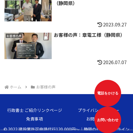
（静岡県）
2023.09.27
お客様の声：章電工様（静岡県）
お客様の声
2026.07.07
ホーム
お客様の声
電話をかける
行政書士 ご紹介リンクページ
プライバシーポリシー
免責事項
お問い合わせ
お問い合わせ
© 2022 建設業許可申請代行120,000円〜｜静岡の行政書士アライン