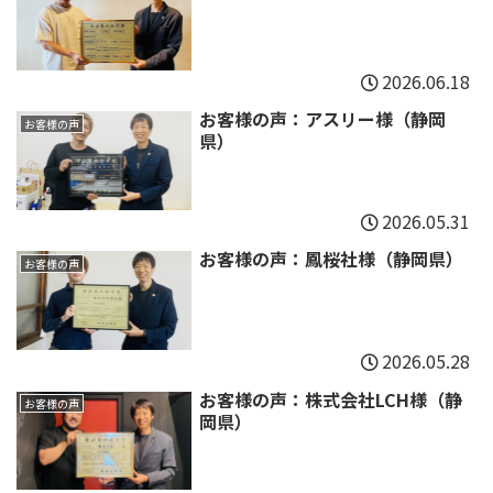
2026.06.18
お客様の声：アスリー様（静岡
お客様の声
県）
2026.05.31
お客様の声：鳳桜社様（静岡県）
お客様の声
2026.05.28
お客様の声：株式会社LCH様（静
お客様の声
岡県）