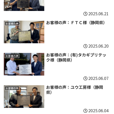
2025.06.21
お客様の声：ＦＴＣ様（静岡県）
お客様の声
2025.06.20
お客様の声：(有)タカギプリテッ
お客様の声
ク様（静岡県）
2025.06.07
お客様の声：ユウ工房様（静岡
お客様の声
県）
2025.06.04