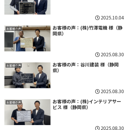
2025.10.04
お客様の声：(株)竹澤電機 様（静
お客様の声
岡県）
2025.08.30
お客様の声：谷川建装 様（静岡
お客様の声
県）
2025.08.30
お客様の声：(株)インテリアサー
お客様の声
ビス 様（静岡県）
2025.08.30