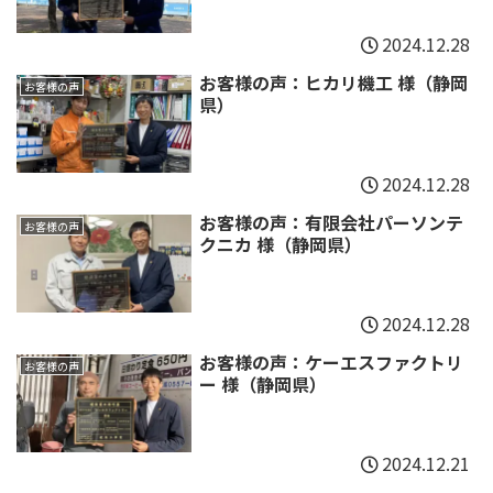
2024.12.28
お客様の声：ヒカリ機工 様（静岡
お客様の声
県）
2024.12.28
お客様の声：有限会社パーソンテ
お客様の声
クニカ 様（静岡県）
2024.12.28
お客様の声：ケーエスファクトリ
お客様の声
ー 様（静岡県）
2024.12.21