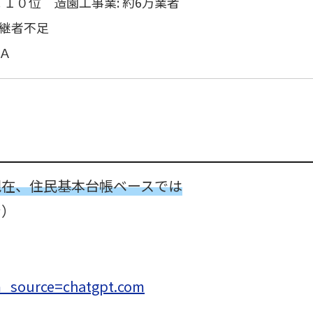
１０位 造園工事業: 約6万業者
継者不足
Ａ
日現在、住民基本台帳ベースでは
む）
tm_source=chatgpt.com