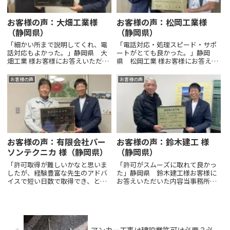
お客様の声：大畑工業様
お客様の声：松岡工業様
（静岡県）
（静岡県）
「細かい所まで説明してくれ、電
「電話対応・処理スピード・サポ
話対応もよかった。」静岡県 大
ートがとても良かった。」静岡
畑工業 様お客様にお答えいただい
県 松岡工業 様お客様にお答えい
た内容当事務所を知ったきっかけ
ただいた内容当事務所を知ったき
を教えてください。ホームページ
っかけを教えてください。Google
お客様の声
お客様の声
ご依頼の内容について教えてくだ
検索ご依頼の内容について教えて
さい。解体工事業の許可当事務所
ください。建設業許可申請新規
に依頼しようとした理由につい...
（左官工事業）当事務所に依...
お客様の声：有限会社パー
お客様の声：鈴木建工 様
ソンテクニカ 様（静岡県）
（静岡県）
「許可取得が難しいかなと思いま
「許可がスムーズに取れて良かっ
したが、経験豊富な先生のアドバ
た」静岡県 鈴木建工様お客様に
イスで短い日数で取得でき、とて
お答えいただいた内容当事務所を
も助かりました。」静岡県 有限
知ったきっかけを教えてくださ
会社パーソンテクニカ 様お客様に
い。ヤフー検索ご依頼の内容につ
お答えいただいた内容当事務所を
いて教えてください。建築業許可
知ったきっかけを教えてくださ
（とび・土工工事業）当事務所に
い。ヤフー検索ご依頼の内容に
依頼しようとした理由について教
アンカー工事は建設業許可は必要？必