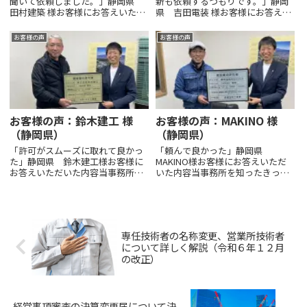
聞いて依頼しました。」静岡県
新も依頼するつもりです。」静岡
田村建築 様お客様にお答えいただ
県 吉田電装 様お客様にお答えい
いた内容当事務所を知ったきっか
ただいた内容当事務所を知ったき
けを教えてください。知人の取得
っかけを教えてください。Google
お客様の声
お客様の声
ご依頼の内容について教えてくだ
検索ご依頼の内容について教えて
さい。建設業許可申請新規（大工
ください。建設業許可（電気工事
工事業）当事務所に依頼しよう...
業）新規当事務所に依頼...
お客様の声：鈴木建工 様
お客様の声：MAKINO 様
（静岡県）
（静岡県）
「許可がスムーズに取れて良かっ
「頼んで良かった」静岡県
た」静岡県 鈴木建工様お客様に
MAKINO様お客様にお答えいただ
お答えいただいた内容当事務所を
いた内容当事務所を知ったきっか
知ったきっかけを教えてくださ
けを教えてください。ヤフー検索
い。ヤフー検索ご依頼の内容につ
ご依頼の内容について教えてくだ
いて教えてください。建築業許可
さい。建築業許可（鋼構造物工事
（とび・土工工事業）当事務所に
業）当事務所に依頼しようとした
依頼しようとした理由について教
理由について教えてください。
専任技術者の名称変更、営業所技術者
え...
ホ...
について詳しく解説（令和６年１２月
の改正）
経営事項審査の決算変更届について決