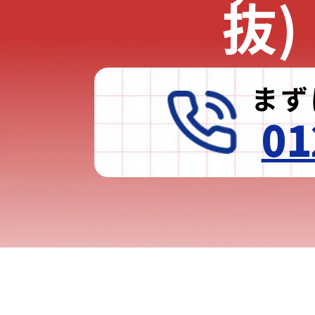
抜)
まず
01