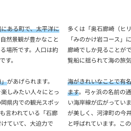
端にある町で、太平洋に
多くは「奥石廊崎（ヒ
や自然景観が豊かなこと
「みのかけ岩コース」
ある場所です。人口は約
廊崎でしか見ることが
ルです。
覧船に揺られて海の旅
崎」
があげられます。
海がきれいなことで有
を楽しみたい人々にとっ
ます
。弓ヶ浜の名前の通
静岡県内での観光スポッ
い海岸線が広がってい
も言われている「石廊
が美しく、河津町の今
付けていて、大迫力で
と呼ばれています。こ