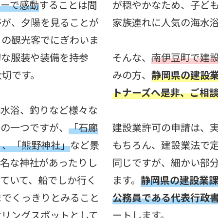
ューで感動
することは間
が穏やかなため、子ど
帯が、夕陽を見ることが
家族連れに人気の海水
くの観光客でにぎわいま
切な服装や装備を持参
そんな、
南伊豆町で建
大切です。
みの方、
静岡県の建設
トナーズへ是非、ご相
海水浴、釣りなど様々な
力の一つですが、
「石廊
建設業許可の申請は、
」、「熊野神社」
など景
もちろん、建設業法で
有名な神社があったりし
同じですが、細かい部
出ていて、船でしか行く
ます。
静岡県の建設業
までくっきりとみること
公務員である代表行政
ケリングスポットとして
ートします。