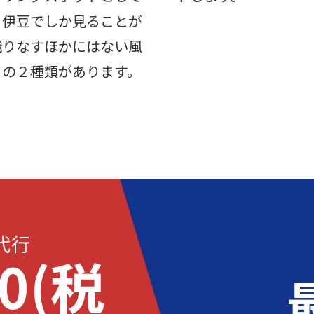
、伊豆でしか見ることが
織りなすほかにはない風
』の２種類があります。
代行
00(税