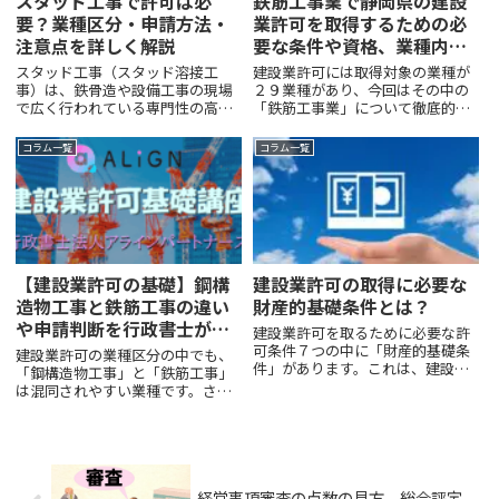
スタッド工事で許可は必
鉄筋工事業で静岡県の建設
要？業種区分・申請方法・
業許可を取得するための必
注意点を詳しく解説
要な条件や資格、業種内容
についてどこよりも詳しく
スタッド工事（スタッド溶接工
建設業許可には取得対象の業種が
解説します！
事）は、鉄骨造や設備工事の現場
２９業種があり、今回はその中の
で広く行われている専門性の高い
「鉄筋工事業」について徹底的に
工事ですが、「スタッド工事は建
詳しく解説していきます。この記
設業許可が必要なのか？」「業種
事を読めば、鉄筋工事業で静岡県
コラム一覧
コラム一覧
区分は何になるのか？」「溶接の
の建設業許可を取得するために必
一種だけど、とび・土工？それと
要な条件、資格、業種の内容につ
も鋼構造物になるの？」という点
いて詳しく知ることができます。
で...
この記事では次の項目に分けてわ
かりやすく解説していきます。
【建設業許可の基礎】鋼構
建設業許可の取得に必要な
造物工事と鉄筋工事の違い
財産的基礎条件とは？
や申請判断を行政書士が解
建設業許可を取るために必要な許
説
可条件７つの中に「財産的基礎条
建設業許可の業種区分の中でも、
件」があります。これは、建設業
「鋼構造物工事」と「鉄筋工事」
許可を取るためには、一定の資金
は混同されやすい業種です。さら
能力があることが求められている
に「とび・土工・コンクリート工
からですが、今回はこの財産的基
事」との違いも建設業許可申請の
礎条件とはどういったことか、具
判断ポイントとなります。建設業
体的にどのような書類が必要にな
法と国土交通省のガイドラインや
っていくか、更に詳しく説明して
を静岡県建設業許可手引きをも
きます。
経営事項審査の点数の見方、総合評定
と...