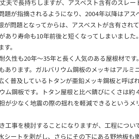
較的丈夫で長持ちしますが、アスベスト含有のスレ
問題が指摘されるようになり、2004年以降はア
根が問題となってからは、アスベストが含有され
があり寿命も10年前後と短くなってしまいました
ます。
耐久性も20年～35年と長く人気のある屋根材で
もあります。ガルバリウム鋼板のメッキはアルミ
広く普及しているトタンが亜鉛メッキ鋼板と呼ば
ウム鋼板です。トタン屋根と比べ錆びにくさは約
担が少なく地震の際の揺れを軽減できるというメ
き工事を検討することになりますが、工程につい
水シートを剥がし、さらにその下にある野地板も