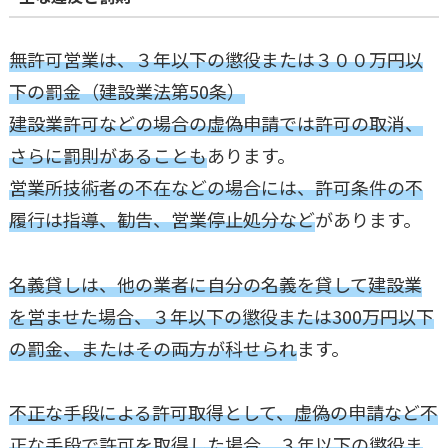
無許可営業は、３年以下の懲役または３００万円以
下の罰金（建設業法第50条）
建設業許可などの場合の虚偽申請では許可の取消、
さらに罰則があることも
あります。
営業所技術者の不在などの場合には、許可条件の不
履行は指導、勧告、営業停止処分など
があります。
名義貸しは、他の業者に自分の名義を貸して建設業
を営ませた場合、３年以下の懲役または300万円以下
の罰金、またはその両方が科せられ
ます。
不正な手段による許可取得として、虚偽の申請など不
正な手段で許可を取得した場合、３年以下の懲役ま