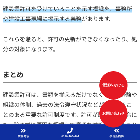
建設業許可を受けていることを示す標識を、事務所
や建設工事現場に掲示する義務
があります。
これらを怠ると、許可の更新ができなくなったり、処
分の対象になります。
まとめ
電話をかける
建設業許可は、書類を揃えるだけでなくて実務経験や
組織の体制、過去の法令遵守状況などが問われるこ
とのある重要な許可制度です。許可が取れない場合に
お問い合わせ
も、諦めずに原因を把握して適切な対策を講じること
で取得の可能性はあります。
業務内容
0120-105-444
事務所概要