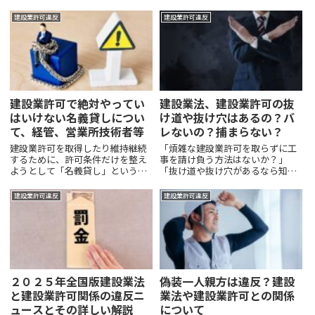
建設業許可違反
建設業許可違反
建設業許可で絶対やってい
建設業法、建設業許可の抜
はいけない名義貸しについ
け道や抜け穴はあるの？バ
て、経管、営業所技術者等
レないの？捕まらない？
建設業許可を取得したり維持継続
「煩雑な建設業許可を取らずに工
するために、許可条件だけを整え
事を請け負う方法はないか？」
ようとして「名義貸し」という違
「抜け道や抜け穴があるなら知り
法行為をする場合があります。建
たい」「バレなければ問題ないの
設業許可を取るために必要な経営
では？」といった疑問をお持ちの
建設業許可違反
建設業許可違反
業務の管理責任者や営業所技術者
方もいるかもしれませんが、建設
（旧・専任技術者）を、常勤で勤
業法は、建設工事の適正な施工を
務していない人を名義貸しとし
確保して発注者を保護し、建設業
て...
の...
２０２５年全国版建設業法
偽装一人親方は違反？建設
と建設業許可関係の違反ニ
業法や建設業許可との関係
ュースとその詳しい解説
について