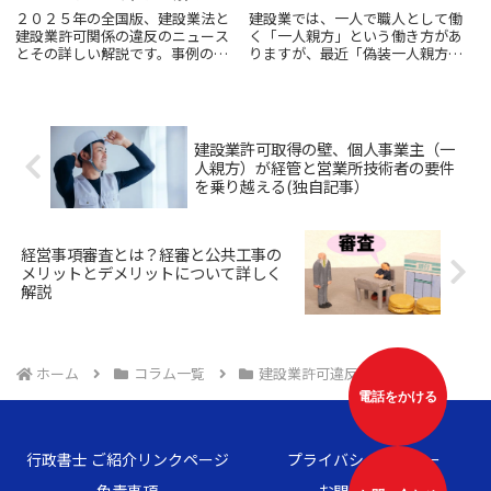
２０２５年の全国版、建設業法と
建設業では、一人で職人として働
建設業許可関係の違反のニュース
く「一人親方」という働き方があ
とその詳しい解説です。事例の引
りますが、最近「偽装一人親方」
用先は下記からの抜粋です。国土
という言葉がネット検索などで出
交通省の「ネガティブ情報等検索
てきて、社会問題となってきてい
サイト」違反になった場合は厳し
ます。この偽装一人親方とは、実
い罰則もあります。不安な場合は
質的には、会社の指揮監督下で労
行政書士法人アラインパートナ
働者として働いているにもかか
建設業許可取得の壁、個人事業主（一
ー...
わ...
人親方）が経管と営業所技術者の要件
を乗り越える(独自記事）
経営事項審査とは？経審と公共工事の
メリットとデメリットについて詳しく
解説
ホーム
コラム一覧
建設業許可違反
電話をかける
行政書士 ご紹介リンクページ
プライバシーポリシー
免責事項
お問い合わせ