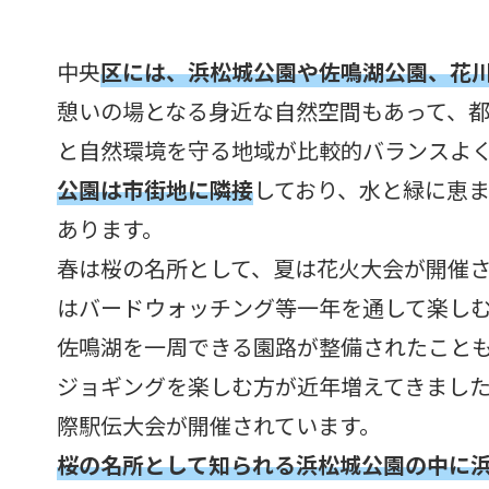
中央
区には、浜松城公園や佐鳴湖公園、花
憩いの場となる身近な自然空間もあって、
と自然環境を守る地域が比較的バランスよ
公園は市街地に隣接
しており、水と緑に恵
あります。
春は桜の名所として、夏は花火大会が開催
はバードウォッチング等一年を通して楽し
佐鳴湖を一周できる園路が整備されたこと
ジョギングを楽しむ方が近年増えてきました
際駅伝大会が開催されています。
桜の名所として知られる浜松城公園の中に