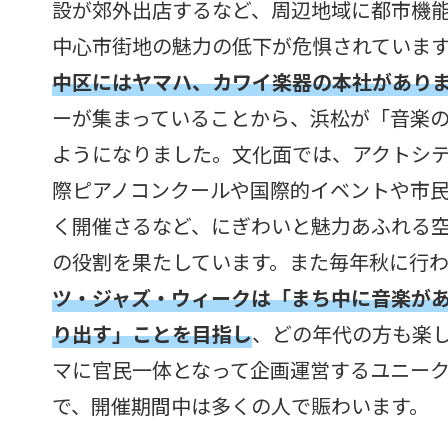
設が郊外出店するなど、周辺地域に都市機
中心市街地の魅力の低下が危惧されていま
中区にはヤマハ、カワイ楽器の本社があり
ーが集まっていることから、浜松が「音楽
ようになりました。文化面では、アクトシ
際ピアノコンクールや国際的イベントや市
く開催さるなど、にぎわいと魅力あふれる
の役割を果たしています。また毎年秋に行
ツ・ジャズ・ウィークは「まち中に音楽が
り出す」ことを目指し
、どの年代の方も楽
マに官民一体となって企画運営するユニー
で、開催期間中は多くの人で賑わいます。