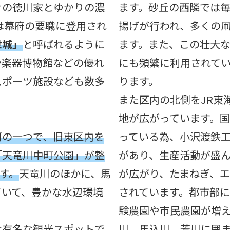
々の徳川家とゆかりの濃
ます。砂丘の西隣では毎
は幕府の要職に登用され
揚げが行われ、多くの
世城」
と呼ばれるように
ます。また、この壮大
や楽器博物館などの優れ
にも頻繁に利用されて
スポーツ施設なども数多
ります。
また区内の北側をJR東
地が広がっています。国
河の一つで、旧東区内を
っている為、小沢渡鉄
「天竜川中町公園」が整
があり、生産活動が盛
す。
天竜川のほかに、馬
が広がり、たまねぎ、
ていて、豊かな水辺環境
されています。都市部
験農園や市民農園が増
は有名な観光スポットで
川、馬込川、芳川に囲