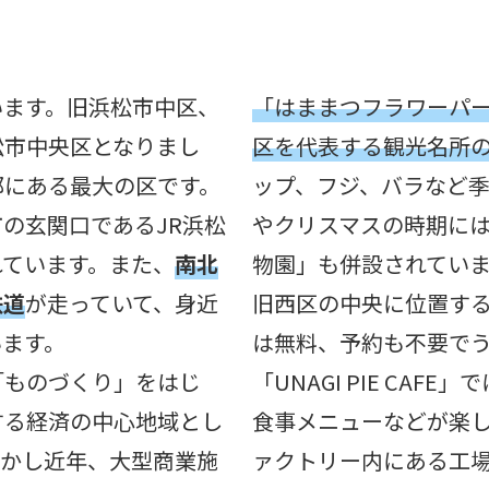
います。旧浜松市中区、
「はままつフラワーパ
松市中央区となりまし
区を代表する観光名所
部にある最大の区です。
ップ、フジ、バラなど
の玄関口であるJR浜松
やクリスマスの時期に
れています。また、
南北
物園」も併設されてい
鉄道
が走っていて、身近
旧西区の中央に位置す
います。
は無料、予約も不要で
「ものづくり」をはじ
「UNAGI PIE CA
する経済の中心地域とし
食事メニューなどが楽
しかし近年、大型商業施
ァクトリー内にある工