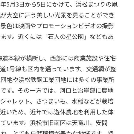
年5月3日から5日にかけて、浜松まつりの凧
凧が大空に舞う美しい光景を見ることができ
な景色は映画やプロモーションビデオの撮影
います。近くには「石人の星公園」などもあ
海道本線が横断し、西部には商業施設や住宅
道1号線も区内を通っています。交通網が整
工団地や浜松鉄鋼工業団地には多くの事業所
んです。その一方では、河口と沿岸部に農地
エシャレット、さつまいも、水稲などが栽培
に近いため、近年では遊休農地を利用した体
えています。浜松市旧南区は天竜川、安間
まれ、とても自然環境が豊かな地域です。特