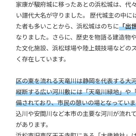
家康が駿府城に移ったあとの浜松城は、代
い譜代大名が守りました。 歴代城主の中に
た者も多いことから、浜松城はのちに
「出
なりました。さらに、歴史を物語る建造物
た文化施設、浜松球場や陸上競技場などの
く存在しています。
区の東を流れる天竜川は静岡を代表する大
縦断する広い河川敷には「天竜川緑地」や
備されており、市民の憩いの場となっていま
込川や安間川など本市の主要な河川が流れ
があります。
浜松市旧東区天王寺町にある「大歳神社」