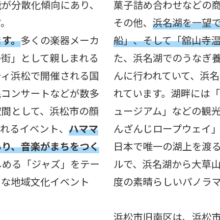
能が分散化傾向にあり、
菓子詰め合わせなどの
す。
その他、
浜名湖を一望
ます。
多くの楽器メーカ
船」、そして「舘山寺
の街」として親しまれる
た、浜名湖でのうなぎ
ティ浜松で開催される国
んに行われていて、浜
民コンサートなどが数多
れています。湖畔には
空間として、浜松市の顔
ュージアム」などの観
われるイベント、
ハママ
んざんじロープウェイ
あり、音楽がまちをつく
日本で唯一の湖上を渡る
しめる「ジャズ」をテー
ルで、浜名湖から大草山
クな地域文化イベント
度の素晴らしいパノラ
浜松市旧南区は、浜松