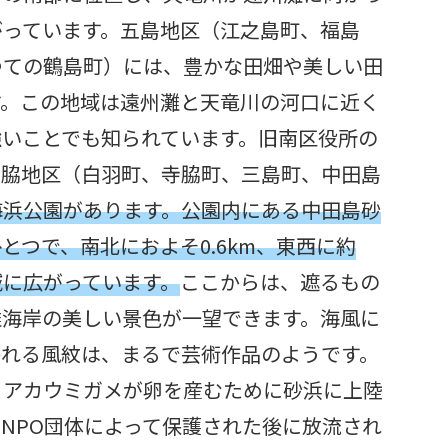
がっています。五島地区（江之島町、福島
つての鶴島町）には、豊かな田畑や美しい田
す。この地域は遠州灘と天竜川の河口に近く
強いことでも知られています。旧南区役所の
白脇地区（白羽町、寺脇町、三島町、中田島
海浜公園があります。公園内にある中田島砂
とつで、南北におよそ0.6km、東西に約
域に広がっています。
ここからは、遮るもの
灘海岸の美しい景色が一望できます。海風に
かれる風紋は、まるで芸術作品のようです。
るアカウミガメが卵を産むために砂浜に上陸
NPO団体によって保護された後に放流され