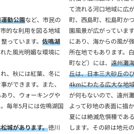
て流れる河口地域に広
川運動公園
など、市民の
町、西島町、松島町か
都市的な利用を図る地域
園風景が広がっていま
く整っています。
佐鳴湖
にあり、海からの風が
まれた風光明媚な環境に
所在地でもあります。
町など）には、
遠州灘
され、秋には紅葉、冬に
丘は、日本三大砂丘のひ
む事ができます。また、
4kmにわたる広大な地
もあり、ウォーキングや
が何もないので、遠州
。毎年5月には佐鳴湖国
よって砂地の表面に描
夏には絶滅危惧種であ
浜松城があります。
徳川
します。その卵は地元の