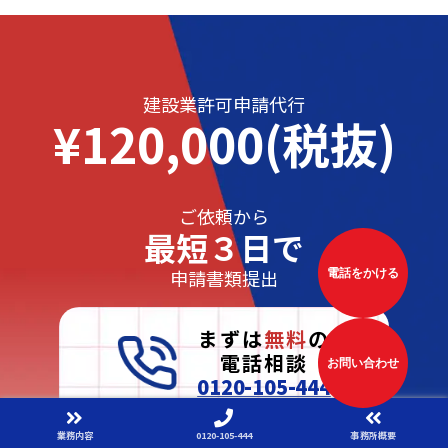
建設業許可申請代行
¥120,000(税抜)
ご依頼から
最短３日で
申請書類提出
電話をかける
まずは
無料
の
電話相談
お問い合わせ
0120-105-444
問い合わせフォームへ
業務内容
0120-105-444
事務所概要