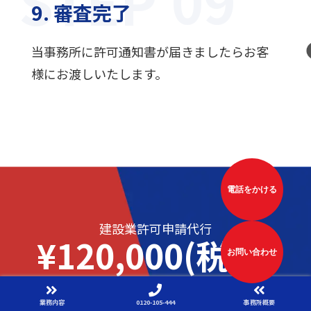
STEP
9. 審査完了
当事務所に許可通知書が届きましたらお客
様にお渡しいたします。
電話をかける
建設業許可申請代行
¥120,000(税抜)
お問い合わせ
ご依頼から
業務内容
0120-105-444
事務所概要