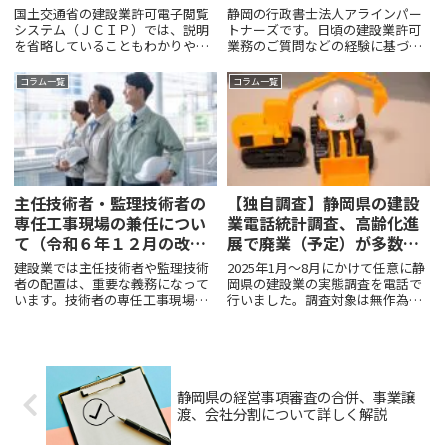
国土交通省の建設業許可電子閲覧
静岡の行政書士法人アラインパー
システム（ＪＣＩＰ）では、説明
トナーズです。日頃の建設業許可
を省略していることもわかりやす
業務のご質問などの経験に基づい
く解説します。建設業許可電子シ
て、建設業者様にぜひ知って頂き
ステムは、建設業許可の電子申請
たい建設業許可の基礎知識を信頼
コラム一覧
コラム一覧
するだけでなくて、閲覧もできま
性が高く権威のある静岡県の手引
す。閲覧目的は、建設業者の施工
きを基に、アラインパートナーズ
能力、施工実績、経営内容など
の日常業務経験のノウハウを加
で...
え...
主任技術者・監理技術者の
【独自調査】静岡県の建設
専任工事現場の兼任につい
業電話統計調査、高齢化進
て（令和６年１２月の改
展で廃業（予定）が多数
正）
に！
建設業では主任技術者や監理技術
2025年1月～8月にかけて任意に静
者の配置は、重要な義務になって
岡県の建設業の実態調査を電話で
います。技術者の専任工事現場に
行いました。調査対象は無作為に
おける兼任については、令和６年
インターネットに掲載されている
（２０２５年）１２月の改正され
電話番号に基づいて実施しまし
ましたので、その内容を踏まえ
た。本記事は対象4,187件に対して
て、詳しくわかりやすく解説しま
電話で回答のあった2,357件につい
す。お願い！：恐れ入りますが、
ての調査結果を...
お...
静岡県の経営事項審査の合併、事業譲
渡、会社分割について詳しく解説