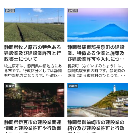
静岡県
静岡県
静岡県牧ノ原市の特色ある
静岡県駿東郡長泉町の建設
建設業及び建設業許可と行
業、特徴ある企業と施策及
政書士について
び建設業許可や入札につい
て
牧之原市は、静岡県中部地方にあ
長泉町（ながいずみちょう）は、
る市です。行政区分としては静岡
静岡県駿東郡の町です。静岡県の
県中部地方になります。行政区域
東部にある市町村のひとつで、三
は駿河湾の海岸線から茶の産地と
島市に東で接しています。町は南
して有名な牧之原台地あたりまで
東から北西にかけて長細い形くて
静岡県
静岡県
となっていて市名もこの牧之原台
愛鷹山が北西にあります。黄瀬川
地から来ています。住宅街は海岸
は、町を北から南に流れたあとに
沿いにあって、牧之原台地の人
町の西側の境界として沼津市大
口...
岡...
静岡県伊豆市の建設業関連
静岡県御前崎市の建設業の
情報と建設業許可や行政書
紹介及び建設業許可と行政