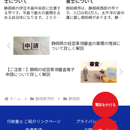
士について
書士について
静岡県の伊豆半島中央部に位置す
御前崎市は、静岡県西部の市で
る市です。半島で最大の面積を占
す。人口は約3万人。太平洋の遠州
める自治体になります。２００４
灘に面し御前崎があります。静岡
年に、伊豆半島中北部の４町、田
市と浜松市のほぼ中間にあり、北
方郡修善寺町・土肥町・天城湯ケ
部は牧之原台地からの丘陵地帯、
島町・中伊豆町が合併して伊豆市
南部は御前埼灯台の建つ岬や遠州
が発足しました。伊豆市は静岡県
灘海岸の砂丘地帯などの自然に恵
の面積の4.1%を占めて、浜松...
まれた市です。２００４年に榛
静岡県の経営事項審査の業種の増減に
原...
ついて詳しく解説
【ご注意！】静岡の経営事項審査電子
申請について詳しく解説
ホーム
静岡県市町
静岡県
電話をかける
行政書士 ご紹介リンクページ
プライバシーポリシー
免責事項
お問い合わせ