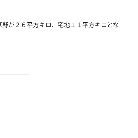
原野が２６平方キロ、宅地１１平方キロとな