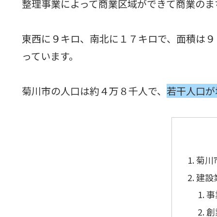
整理事業によって商業区域ができて商業のま
東西に９キロ、南北に１７キロで、面積は９
っています。
菊川市の人口は約４万８千人で、
若干人口が
菊川
建設
事
創