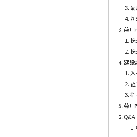
菊
新
菊川
株
株
建設
入
経
指
菊川
Q&A