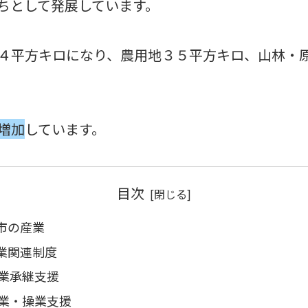
ちとして発展しています。
４平方キロになり、農用地３５平方キロ、山林・
増加
しています。
目次
市の産業
業関連制度
業承継支援
業・操業支援