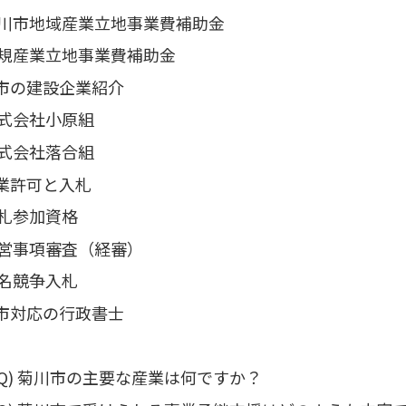
川市地域産業立地事業費補助金
規産業立地事業費補助金
市の建設企業紹介
式会社小原組
式会社落合組
業許可と入札
札参加資格
営事項審査（経審）
名競争入札
市対応の行政書士
Q) 菊川市の主要な産業は何ですか？