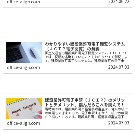
2024.06.22
office-align.com
ている認証サービスのＧビズＩＤ(...
わかりやすい建設業許可電子閲覧システム
（ＪＣＩＰ電子閲覧）の解説
国土交通省の建設業許可電子閲覧システム（ＪＣＩＰ）
では、説明を省略していることもわかりやすく解説しま
す。建設業許可電子システムは、建設業許可の電子申請
するだけでなくて、閲覧もできます。閲覧目的は、建設
2024.07.03
office-align.com
業者の施工能力、施工実績、経営内容などで...
建設業許可電子申請（ＪＣＩＰ）のメリッ
トとデメリット、悩んだらこれを読んで！
現時点では、建設業許可と経営事項審査は、従来の紙で
の申請もできますので、電子申請するか？ 紙での申請
か？悩むところです。建設業許可・経営事項審査電子申
請（ＪＣＩＰ）のメリットとデメリットを官公庁よりも
2024.07.03
office-align.com
どこよりも詳しく解説します。メリット時間...