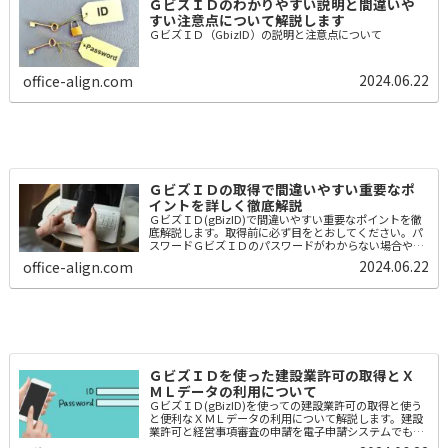
ＧビズＩＤのわかりやすい説明と間違いや
すい注意点について解説します
ＧビズＩＤ（GbizID）の説明と注意点について
2024.06.22
office-align.com
ＧビズＩＤの取得で間違いやすい重要なポ
イントを詳しく徹底解説
ＧビズＩＤ(gBizID)で間違いやすい重要なポイントを徹
底解説します。取得前に必ず目をとおしてください。パ
スワードＧビズＩＤのパスワードがわからない場合やロ
ックされてしまった場合ＧビズＩＤのホームページの
2024.06.22
office-align.com
「パスワードを忘れた場合」をクリッ...
ＧビズＩＤを使った建設業許可の取得とＸ
ＭＬデータの利用について
ＧビズＩＤ(gBizID)を使っての建設業許可の取得と使う
と便利なＸＭＬデータの利用について解説します。建設
業許可と経営事項審査の申請を電子申請システムでもで
きます。電子申請をするためには、デジタル庁が提供し