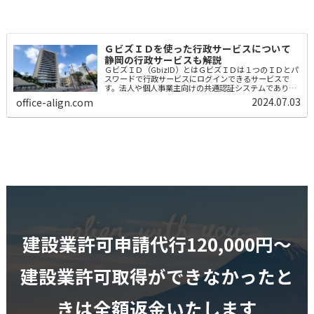
ＧビズＩＤを使った行政サービスについて
静岡の行政サービスも解説
ＧビズＩＤ（GbizID）とはＧビズＩＤは１つのＩＤとパ
スワードで行政サービスにログインできるサービスで
す。法人や個人事業主向けの共通認証システムであり、
汎用性のあるＩＤになります。有効期限、年度更新の必
2024.07.03
office-align.com
要はありません。政府や省庁だけでなく...
建設業許可申請代行120,000円〜
建設業許可取得ができなかったと
きは全額返金いたします