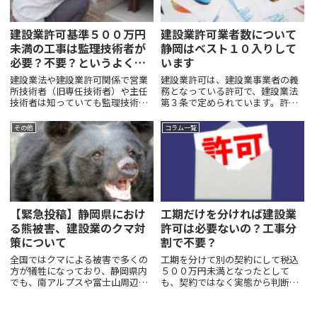
建設業許可基準５００万円
建設業許可業者数について
未満の工事は監理技術者が
静岡はベスト１０入りして
必要？不要？というよくあ
います
る質問
建設業法や建設業許可関係で営業
建設業許可は、建設業事業者の義
所技術者（旧専任技術者）や主任
務となっている許可で、建設業法
技術者は知っていても監理技術者
第３条で定められています。許可
という言葉をあまり聞いたことが
を受けていない場合は軽微な工事
ない方が多いようです。500万円未
を除いては工事ができません。国
その他
コラム一覧
満の工事で監理技術者は必要かと
土交通省の不動産・建設経済局建
問い合わせがあったので説明しま
設業課の２０２３年度末の建設業
す。500万円未満の工事で...
許可業者数調査によると全国の
建...
【緊急投稿】静岡県におけ
工期だけを分ければ建設業
る熊被害、建設業のクマ対
許可は必要ないの？工事分
策について
割で不要？
全国ではクマによる被害で多くの
工期を分けて別の契約にして税込
方が犠牲になっており、静岡県内
５００万円未満となったとして
でも、南アルプスや富士山周辺を
も、契約ではなく実態から判断さ
中心にツキノワグマが生息してい
れるので、合算で５００万円以上
るらしく、人里近くでの目撃情報
の場合は、原則、建設業許可が必
や林業被害が増加傾向にあるとの
要です。最終的に判断するのは、