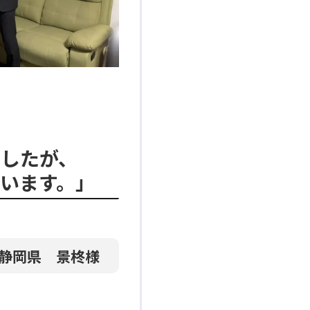
したが、
います。」
静岡県 景柊様