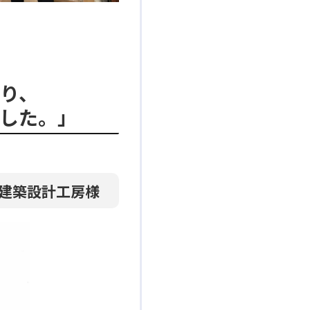
り、
した。」
建築設計工房様