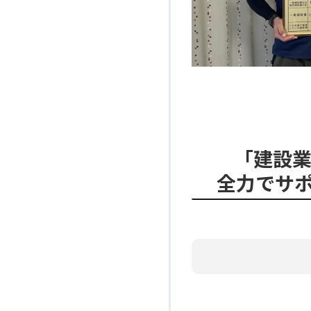
「建設
全力でサ