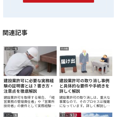
関連記事
コラム一覧
その他
建設業許可に必要な実務経
建設業許可の取り消し事例
験の証明書とは？書き方・
と具体的な要件や手続きを
注意点を徹底解説
詳しく解説
建設業許可を取得する場合、「経
建設業許可の取り消しは、重大な
営業務の管理責任者」や「営業所
事案なので、そのプロセスは複雑
技術者」の要件として実務経験の
になっています。詳しく解説しま
証明が求められることがありま
す。お願い！：恐れ入りますが、
す。国家資格ではなく実務経験で
お問い合わせについては、静岡県
コラム一覧
コラム一覧