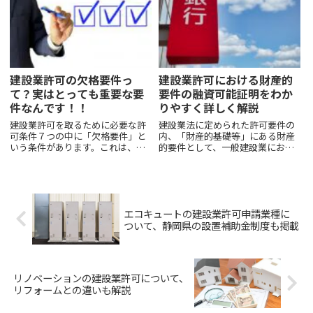
要件を満たす場合には、実務経験
の方で建設業許可に関する内容で
証明書の内容が重要になってきま
お願い致します。建設業許可の取
す。実務経験証明書が必要になる
消とは建設業許可が取り消され
場...
る...
建設業許可の欠格要件っ
建設業許可における財産的
て？実はとっても重要な要
要件の融資可能証明をわか
件なんです！！
りやすく詳しく解説
建設業許可を取るために必要な許
建設業法に定められた許可要件の
可条件７つの中に「欠格要件」と
内、「財産的基礎等」にある財産
いう条件があります。これは、建
的要件として、一般建設業におい
設業許可を取るためには、一定の
ては、次のいずれかに該当するこ
欠格要件に該当していないことが
とが定めされています。・自己資
求められているということです。
本が５００万円以上であること・
他の条件に比べ重要度は低いとみ
５００万円以上の資金調達能力を
られがちですが、実は最も重要な
有すること・許可申請直前の過
エコキュートの建設業許可申請業種に
条件と言っても過言ではありませ
去...
ついて、静岡県の設置補助金制度も掲載
ん。今回はこの欠格要件とはどう
いったことか、具体的にどのよう
な内容に該当すると欠格要件に当
たるか、について詳しく説明して
いきます。
リノベーションの建設業許可について、
リフォームとの違いも解説