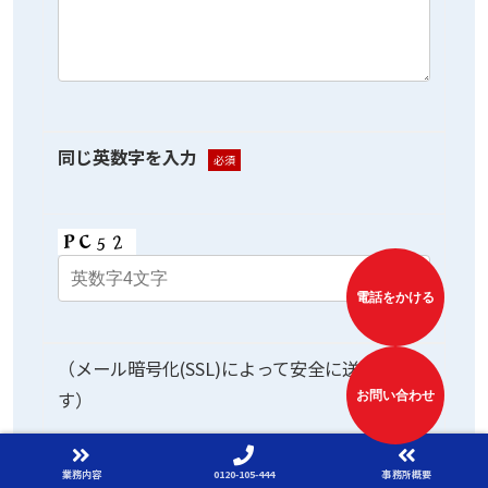
同じ英数字を入力
必須
電話をかける
（メール暗号化(SSL)によって安全に送信されま
す）
お問い合わせ
（個人情報保護法に従い送信された情報は大切
業務内容
0120-105-444
事務所概要