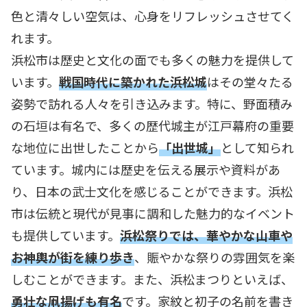
色と清々しい空気は、心身をリフレッシュさせてく
れます。
浜松市は歴史と文化の面でも多くの魅力を提供して
います。
戦国時代に築かれた浜松城
はその堂々たる
姿勢で訪れる人々を引き込みます。特に、野面積み
の石垣は有名で、多くの歴代城主が江戸幕府の重要
な地位に出世したことから
「出世城」
として知られ
ています。城内には歴史を伝える展示や資料があ
り、日本の武士文化を感じることができます。浜松
市は伝統と現代が見事に調和した魅力的なイベント
も提供しています。
浜松祭りでは、華やかな山車や
お神輿が街を練り歩き
、賑やかな祭りの雰囲気を楽
しむことができます。また、浜松まつりといえば、
勇壮な凧揚げも有名
です。家紋と初子の名前を書き