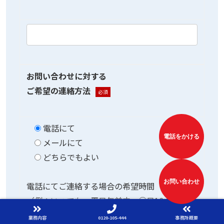
お問い合わせに対する
ご希望の連絡方法
必須
電話にて
電話をかける
メールにて
どちらでもよい
お問い合わせ
電話にてご連絡する場合の希望時間
（例：いつでも、平日午前中、○日18:00以降
など）
業務内容
0120-105-444
事務所概要