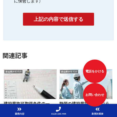
に保管します）
関連記事
電話をかける
建設業許可代行
建設業許可代行
お問い合わせ
建設業許可取得条件の一
静岡の建設業許可申請なら
つ、「社会保険」の加入に
官公庁の書類に精通した「元公務
ついて
員」が率いる「行政書士」事務所
業務内容
0120-105-444
事務所概要